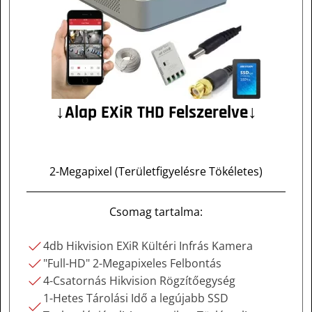
↓Alap EXiR THD Felszerelve↓
2-Megapixel (Területfigyelésre Tökéletes)
Csomag tartalma:
4db Hikvision EXiR Kültéri Infrás Kamera
"Full-HD" 2-Megapixeles Felbontás
4-Csatornás Hikvision Rögzítőegység
1-Hetes Tárolási Idő a legújabb SSD