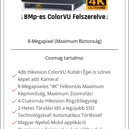
↓8Mp-es ColorVU Felszerelve↓
8-Megapixel (Maximum Biztonság)
Csomag tartalma:
4db Hikvision ColorVU Kültéri Éjjel is színes
képet adó Kamera!
8-Megapixeles "4K" Felbontás Maximum
Képminőség, Maximum Zoomolás!
4-Csatornás Hikvision Rögzítőegység
2-Hetes Tárolási Idő a legújabb SSD
Technológiával! Automatikus Törléssel!
Magyar Nyelvű Mobil applikáció