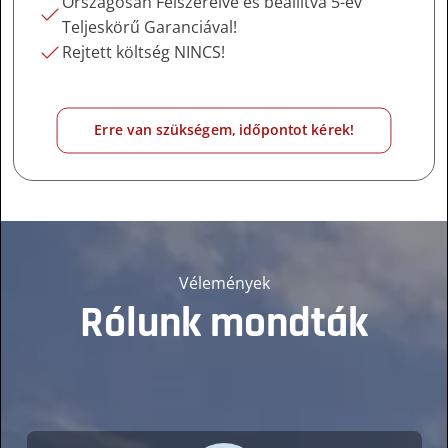
Országosan Felszerelve és beállítva 5-év
Teljeskörű Garanciával!
Rejtett költség NINCS!
Erre van szükségem, időpontot kérek!
Vélemények
Rólunk mondták