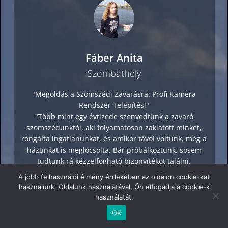
Fáber Anita
Szombathely
"Megoldás a Szomszédi Zavarásra: Profi Kamera
Rendszer Telepítés!"
"Több mint egy évtizede szenvedtünk a zavaró
szomszédunktól, aki folyamatosan zaklatott minket,
rongálta ingatlanunkat, és amikor távol voltunk, még a
házunkat is meglocsolta. Bár próbálkoztunk, sosem
tudtunk rá kézzelfogható bizonyítékot találni.
A jobb felhasználói élmény érdekében az oldalon cookie-kat
Ekkor döntöttünk úgy, hogy a Kamera Security Kft.
használunk. Oldalunk használatával, Ön elfogadja a cookie-k
szakértelmét igénybe véve, biztonsági kamerarendszert
használatát.
telepítünk otthonra. Már a HD kamera rendszer
OK
telepítésének napján észrevehető volt a változás. A