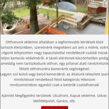
Otthonunk védelme általában a legfontosabb kérdések közé
tartozik életünkben, szeretnénk megvédeni azt ami a miénk, ezért
cégünk kifejezetten nagy tapasztalattal rendelkezik családi házak
teljes kamerás védelméről. A távoli elérésnek köszönhetően pedig
ameddig nem tartózkodunk otthon, egy pillanat alatt ránézhetünk
féltett otthonunkra kameráink segítségével.
Legyen szó külső vagy belső kamerákról, az általunk telepített ipari
minősítéssel rendelkező felső kategóriás Hikvision
rendszereinkben egyedül csak a betörők csalódhatnak!
Ajánlott Megfigyelési területek: Utcafront, Kapuk védelme, Udvar,
Melléképület, Garázs, stb.