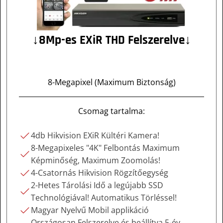
↓8Mp-es EXiR THD Felszerelve↓
8-Megapixel (Maximum Biztonság)
Csomag tartalma:
4db Hikvision EXiR Kültéri Kamera!
8-Megapixeles "4K" Felbontás Maximum
Képminőség, Maximum Zoomolás!
4-Csatornás Hikvision Rögzítőegység
2-Hetes Tárolási Idő a legújabb SSD
Technológiával! Automatikus Törléssel!
Magyar Nyelvű Mobil applikáció
Országosan Felszerelve és beállítva 5-év