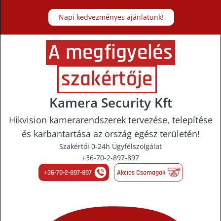
Napi kedvezményes ajánlatunk!
A megfigyelés
szakértője
Kamera Security Kft
Hikvision kamerarendszerek tervezése, telepítése
és karbantartása az ország egész területén!
Szakértői 0-24h Ügyfélszolgálat
+36-70-2-897-897
+36-70-2-897-897
Akciós Csomagok