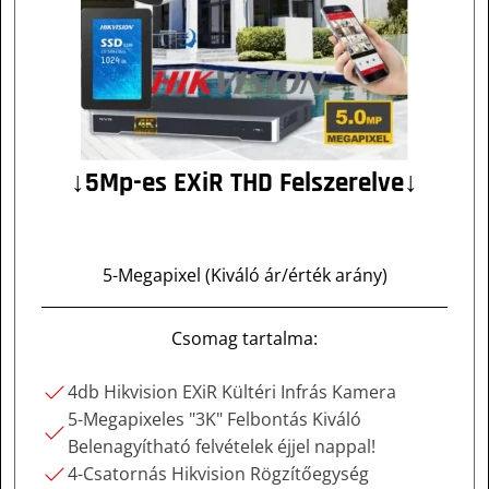
↓5Mp-es EXiR THD Felszerelve↓
5-Megapixel (Kiváló ár/érték arány)
Csomag tartalma:
4db Hikvision EXiR Kültéri Infrás Kamera
5-Megapixeles "3K" Felbontás Kiváló
Belenagyítható felvételek éjjel nappal!
4-Csatornás Hikvision Rögzítőegység