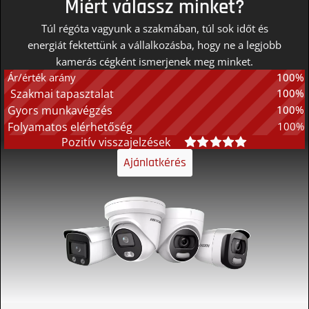
Miért válassz minket?
Túl régóta vagyunk a szakmában, túl sok időt és
energiát fektettünk a vállalkozásba, hogy ne a legjobb
kamerás cégként ismerjenek meg minket.
Ár/érték arány
100%
Szakmai tapasztalat
100%
Gyors munkavégzés
100%
Folyamatos elérhetőség
100%
Pozitív visszajelzések
Ajánlatkérés