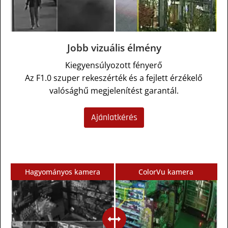
Jobb vizuális élmény
Kiegyensúlyozott fényerő
Az F1.0 szuper rekeszérték és a fejlett érzékelő
valósághű megjelenítést garantál.
Ajánlatkérés
Hagyományos kamera
ColorVu kamera