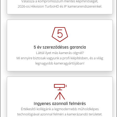
Válassza a kompromisszum mentes képminőséget,
2026-os Hikvision TurboHD és IP kamerarendszereinkel.
5 év szereződéses garancia
Láttál ilyet más kamerás cégnél?
Mi ennyire biztosak vagyunk a profi kiépítésben, és a világ
legnagyobb kameragyártójában!
Ingyenes azonnali felmérés
Értékesítő kollégánk a legmodernebb műholdképes
technológiával azonnal felméri a kamerázandó területet.