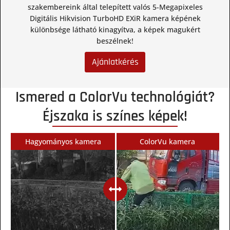
szakembereink által telepített valós 5-Megapixeles
Digitális Hikvision TurboHD EXiR kamera képének
különbsége látható kinagyítva, a képek magukért
beszélnek!
Ajánlatkérés
Ismered a ColorVu technológiát?
Éjszaka is színes képek!
Hagyományos kamera
ColorVu kamera