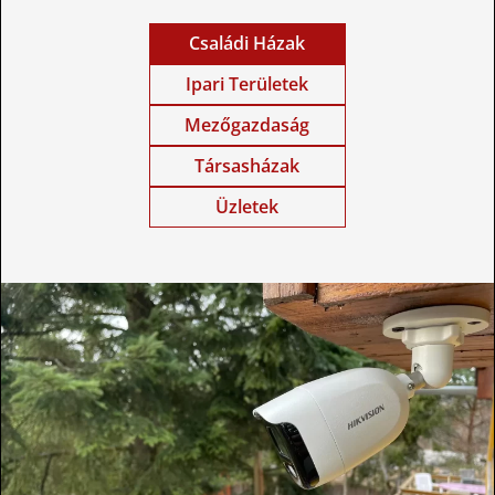
Családi Házak
Ipari Területek
Mezőgazdaság
Társasházak
Üzletek