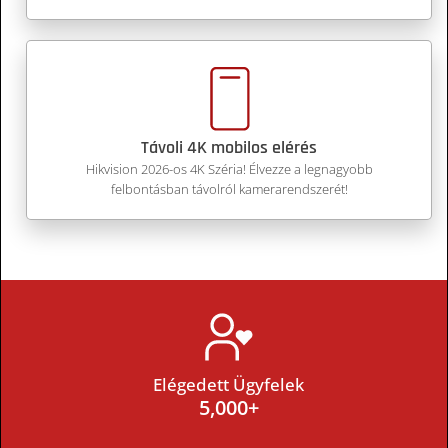
Távoli 4K mobilos elérés
Hikvision 2026-os 4K Széria! Élvezze a legnagyobb
felbontásban távolról kamerarendszerét!
Elégedett Ügyfelek
5,000
+