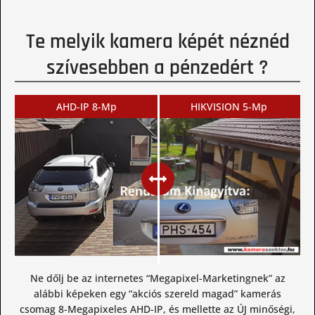
Te melyik kamera képét néznéd
szívesebben a pénzedért ?
AHD-IP 8-Mp
HIKVISION 5-Mp
Ne dőlj be az internetes “Megapixel-Marketingnek” az
alábbi képeken egy “akciós szereld magad” kamerás
csomag 8-Megapixeles AHD-IP, és mellette az ÚJ minőségi,